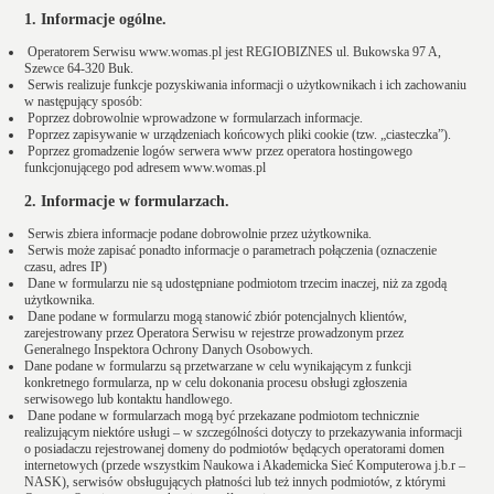
1. Informacje ogólne.
Operatorem Serwisu www.womas.pl jest REGIOBIZNES ul. Bukowska 97 A,
Szewce 64-320 Buk.
Serwis realizuje funkcje pozyskiwania informacji o użytkownikach i ich zachowaniu
w następujący sposób:
Poprzez dobrowolnie wprowadzone w formularzach informacje.
Poprzez zapisywanie w urządzeniach końcowych pliki cookie (tzw. „ciasteczka”).
Poprzez gromadzenie logów serwera www przez operatora hostingowego
funkcjonującego pod adresem www.womas.pl
2. Informacje w formularzach.
Serwis zbiera informacje podane dobrowolnie przez użytkownika.
Serwis może zapisać ponadto informacje o parametrach połączenia (oznaczenie
czasu, adres IP)
Dane w formularzu nie są udostępniane podmiotom trzecim inaczej, niż za zgodą
użytkownika.
Dane podane w formularzu mogą stanowić zbiór potencjalnych klientów,
zarejestrowany przez Operatora Serwisu w rejestrze prowadzonym przez
Generalnego Inspektora Ochrony Danych Osobowych.
Dane podane w formularzu są przetwarzane w celu wynikającym z funkcji
konkretnego formularza, np w celu dokonania procesu obsługi zgłoszenia
serwisowego lub kontaktu handlowego.
Dane podane w formularzach mogą być przekazane podmiotom technicznie
realizującym niektóre usługi – w szczególności dotyczy to przekazywania informacji
o posiadaczu rejestrowanej domeny do podmiotów będących operatorami domen
internetowych (przede wszystkim Naukowa i Akademicka Sieć Komputerowa j.b.r –
NASK), serwisów obsługujących płatności lub też innych podmiotów, z którymi