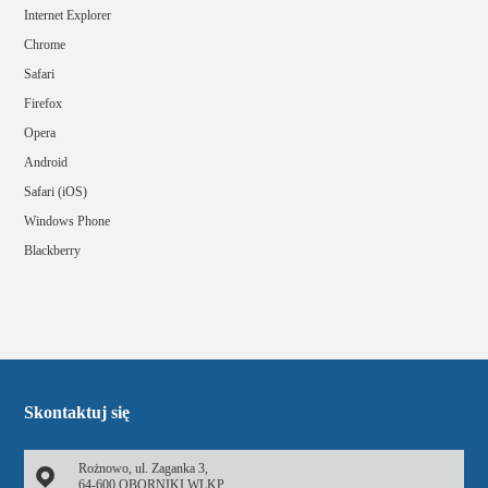
Internet Explorer
Chrome
Safari
Firefox
Opera
Android
Safari (iOS)
Windows Phone
Blackberry
Skontaktuj się
Rożnowo, ul. Zaganka 3,
64-600 OBORNIKI WLKP.