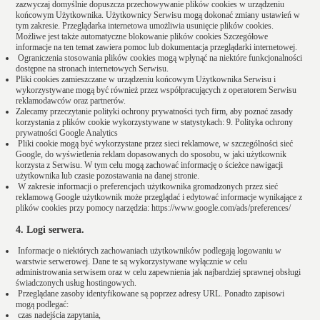
zazwyczaj domyślnie dopuszcza przechowywanie plików cookies w urządzeniu
końcowym Użytkownika. Użytkownicy Serwisu mogą dokonać zmiany ustawień w
tym zakresie. Przeglądarka internetowa umożliwia usunięcie plików cookies.
Możliwe jest także automatyczne blokowanie plików cookies Szczegółowe
informacje na ten temat zawiera pomoc lub dokumentacja przeglądarki internetowej.
Ograniczenia stosowania plików cookies mogą wpłynąć na niektóre funkcjonalności
dostępne na stronach internetowych Serwisu.
Pliki cookies zamieszczane w urządzeniu końcowym Użytkownika Serwisu i
wykorzystywane mogą być również przez współpracujących z operatorem Serwisu
reklamodawców oraz partnerów.
Zalecamy przeczytanie polityki ochrony prywatności tych firm, aby poznać zasady
korzystania z plików cookie wykorzystywane w statystykach: 9. Polityka ochrony
prywatności Google Analytics
Pliki cookie mogą być wykorzystane przez sieci reklamowe, w szczególności sieć
Google, do wyświetlenia reklam dopasowanych do sposobu, w jaki użytkownik
korzysta z Serwisu. W tym celu mogą zachować informację o ścieżce nawigacji
użytkownika lub czasie pozostawania na danej stronie.
W zakresie informacji o preferencjach użytkownika gromadzonych przez sieć
reklamową Google użytkownik może przeglądać i edytować informacje wynikające z
plików cookies przy pomocy narzędzia: https://www.google.com/ads/preferences/
4. Logi serwera.
Informacje o niektórych zachowaniach użytkowników podlegają logowaniu w
warstwie serwerowej. Dane te są wykorzystywane wyłącznie w celu
administrowania serwisem oraz w celu zapewnienia jak najbardziej sprawnej obsługi
świadczonych usług hostingowych.
Przeglądane zasoby identyfikowane są poprzez adresy URL. Ponadto zapisowi
mogą podlegać:
czas nadejścia zapytania,