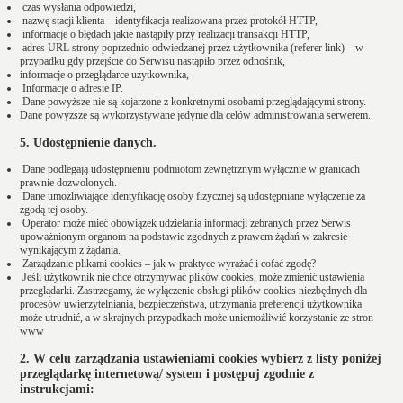
czas wysłania odpowiedzi,
nazwę stacji klienta – identyfikacja realizowana przez protokół HTTP,
informacje o błędach jakie nastąpiły przy realizacji transakcji HTTP,
adres URL strony poprzednio odwiedzanej przez użytkownika (referer link) – w
przypadku gdy przejście do Serwisu nastąpiło przez odnośnik,
informacje o przeglądarce użytkownika,
Informacje o adresie IP.
Dane powyższe nie są kojarzone z konkretnymi osobami przeglądającymi strony.
Dane powyższe są wykorzystywane jedynie dla celów administrowania serwerem.
5. Udostępnienie danych.
Dane podlegają udostępnieniu podmiotom zewnętrznym wyłącznie w granicach
prawnie dozwolonych.
Dane umożliwiające identyfikację osoby fizycznej są udostępniane wyłączenie za
zgodą tej osoby.
Operator może mieć obowiązek udzielania informacji zebranych przez Serwis
upoważnionym organom na podstawie zgodnych z prawem żądań w zakresie
wynikającym z żądania.
Zarządzanie plikami cookies – jak w praktyce wyrażać i cofać zgodę?
Jeśli użytkownik nie chce otrzymywać plików cookies, może zmienić ustawienia
przeglądarki. Zastrzegamy, że wyłączenie obsługi plików cookies niezbędnych dla
procesów uwierzytelniania, bezpieczeństwa, utrzymania preferencji użytkownika
może utrudnić, a w skrajnych przypadkach może uniemożliwić korzystanie ze stron
www
2. W celu zarządzania ustawieniami cookies wybierz z listy poniżej
przeglądarkę internetową/ system i postępuj zgodnie z
instrukcjami: