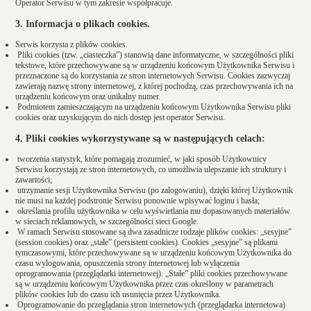
Operator Serwisu w tym zakresie współpracuje.
3. Informacja o plikach cookies.
Serwis korzysta z plików cookies.
Pliki cookies (tzw. „ciasteczka”) stanowią dane informatyczne, w szczególności pliki
tekstowe, które przechowywane są w urządzeniu końcowym Użytkownika Serwisu i
przeznaczone są do korzystania ze stron internetowych Serwisu. Cookies zazwyczaj
zawierają nazwę strony internetowej, z której pochodzą, czas przechowywania ich na
urządzeniu końcowym oraz unikalny numer.
Podmiotem zamieszczającym na urządzeniu końcowym Użytkownika Serwisu pliki
cookies oraz uzyskującym do nich dostęp jest operator Serwisu.
4. Pliki cookies wykorzystywane są w następujących celach:
tworzenia statystyk, które pomagają zrozumieć, w jaki sposób Użytkownicy
Serwisu korzystają ze stron internetowych, co umożliwia ulepszanie ich struktury i
zawartości;
utrzymanie sesji Użytkownika Serwisu (po zalogowaniu), dzięki której Użytkownik
nie musi na każdej podstronie Serwisu ponownie wpisywać loginu i hasła;
określania profilu użytkownika w celu wyświetlania mu dopasowanych materiałów
w sieciach reklamowych, w szczególności sieci Google.
W ramach Serwisu stosowane są dwa zasadnicze rodzaje plików cookies: „sesyjne”
(session cookies) oraz „stałe” (persistent cookies). Cookies „sesyjne” są plikami
tymczasowymi, które przechowywane są w urządzeniu końcowym Użytkownika do
czasu wylogowania, opuszczenia strony internetowej lub wyłączenia
oprogramowania (przeglądarki internetowej). „Stałe” pliki cookies przechowywane
są w urządzeniu końcowym Użytkownika przez czas określony w parametrach
plików cookies lub do czasu ich usunięcia przez Użytkownika.
Oprogramowanie do przeglądania stron internetowych (przeglądarka internetowa)